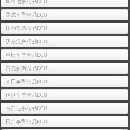
斯柯达系精品ECU
路虎车型精品ECU
捷豹车型精品ECU
沃尔沃系精品ECU
丰田车型精品ECU
雷克萨斯精品ECU
本田车型精品ECU
讴歌车型精品ECU
马自达系精品ECU
日产车型精品ECU