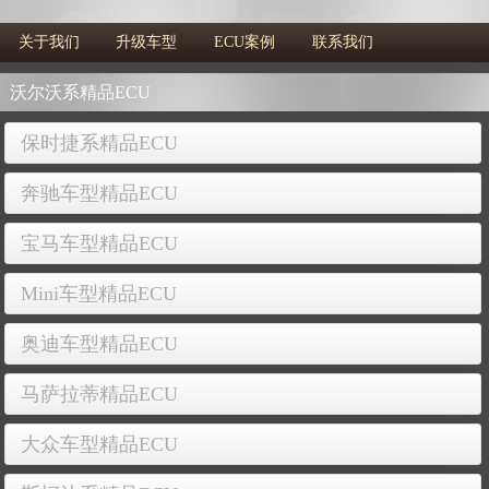
关于我们
升级车型
ECU案例
联系我们
沃尔沃系精品ECU
保时捷系精品ECU
奔驰车型精品ECU
宝马车型精品ECU
Mini车型精品ECU
奥迪车型精品ECU
马萨拉蒂精品ECU
大众车型精品ECU