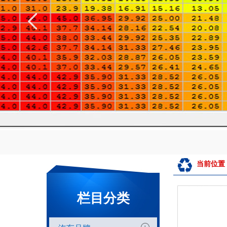
热门搜索：
保时捷系精品ECU
奔驰车型精品ECU
宝马车型精品
当前位置
ECU
沃尔沃系精品ECU
丰田车型精品ECU
雷克萨斯精品EC
栏目分类
福特车型精品ECU
凯迪拉克精品ECU
雪佛兰系精品ECU
别克