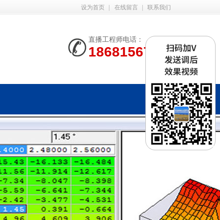
设为首页
|
在线留言
|
联系我们
直播工程师电话：
18681567381