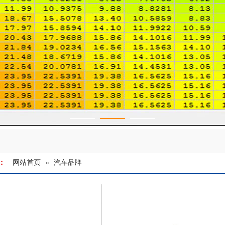
1
2
3
ECU
Mini车型精品ECU
奥迪车型精品ECU
马萨拉蒂精品ECU
大众车型精品E
网站首页
»
汽车品牌
：
U
本田车型精品ECU
讴歌车型精品ECU
马自达系精品ECU
日产车型精品ECU
车型精品ECU