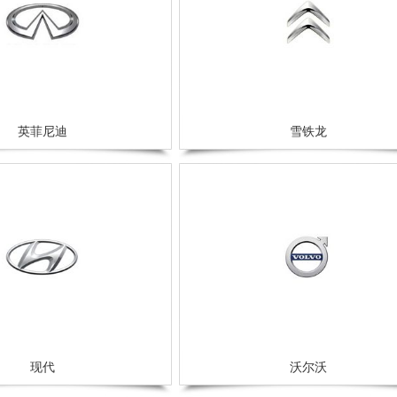
英菲尼迪
雪铁龙
现代
沃尔沃